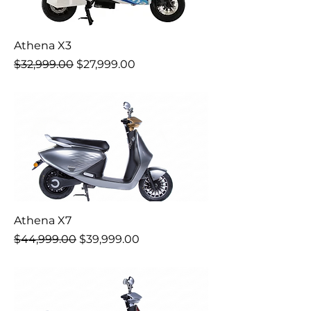
Athena X3
Precio
Precio de oferta
$32,999.00
$27,999.00
Athena X7
Precio
Precio de oferta
$44,999.00
$39,999.00