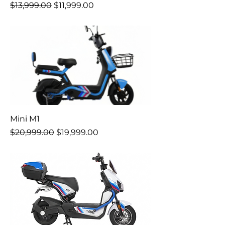
Precio
Precio de oferta
$13,999.00
$11,999.00
Mini M1
Precio
Precio de oferta
$20,999.00
$19,999.00