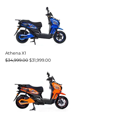
Athena X1
Precio
Precio de oferta
$34,999.00
$31,999.00