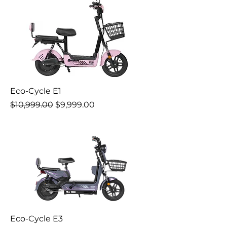
Eco-Cycle E1
Precio
Precio de oferta
$10,999.00
$9,999.00
Eco-Cycle E3