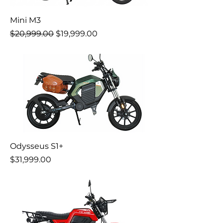
Mini M3
Precio
Precio de oferta
$20,999.00
$19,999.00
Odysseus S1+
Precio
$31,999.00