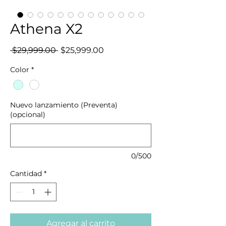
Athena X2
Precio
Precio
 $29,999.00 
$25,999.00
de
oferta
Color
*
Nuevo lanzamiento (Preventa)
(opcional)
0/500
Cantidad
*
Agregar al carrito