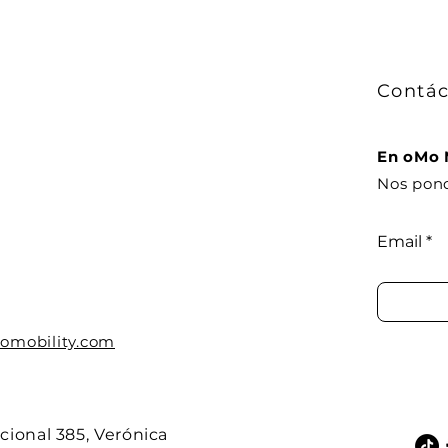
Contác
9
En oMo 
Nos pond
Email
omobility.com
cional 385, Verónica