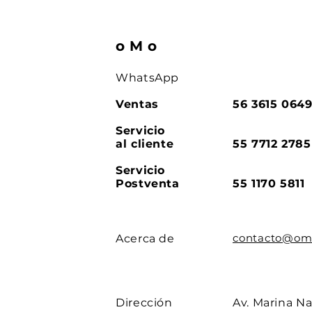
oMo
WhatsApp
Ventas
56 3615 064
Servicio
al cliente
55 7712 2785
Servicio
Postventa
55 1170 5811
contacto@om
Acerca de
Dirección
Av. Marina Na