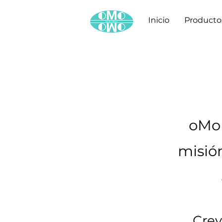
Inicio
Producto
oMo 
misión
Crey