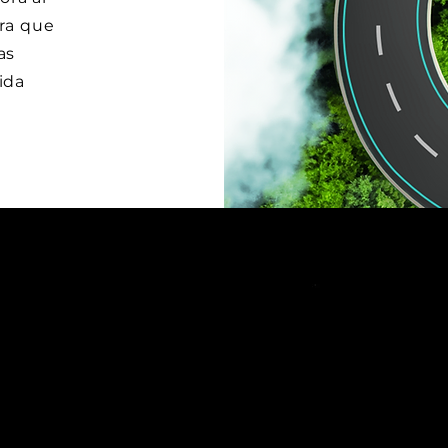
ara que
as
ida