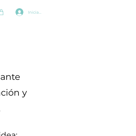
Iniciar sesión
tante
ación y
.
idea: