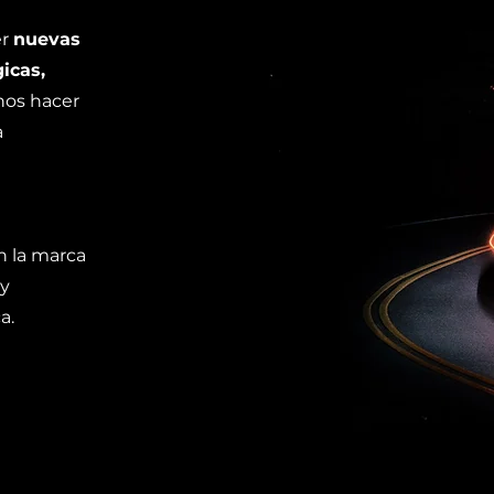
er
nuevas
icas,
os hacer
a
n la marca
 y
a.