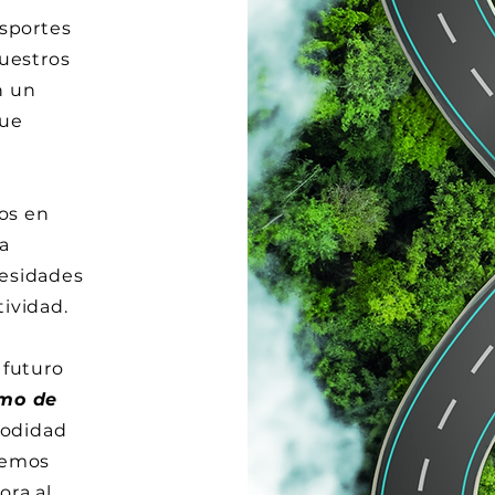
nsportes
uestros
n un
que
os en
a
cesidades
ividad.
 futuro
imo de
modidad
nemos
ora al