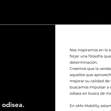
Nos inspiramos en la
forjar una filosofía que
determinación.
Creemos que la verdad
aquellos que aprovech
mejorar su calidad de 
buscamos impulsar a 
odisea en busca de met
 odisea.
En oMo Mobility, est