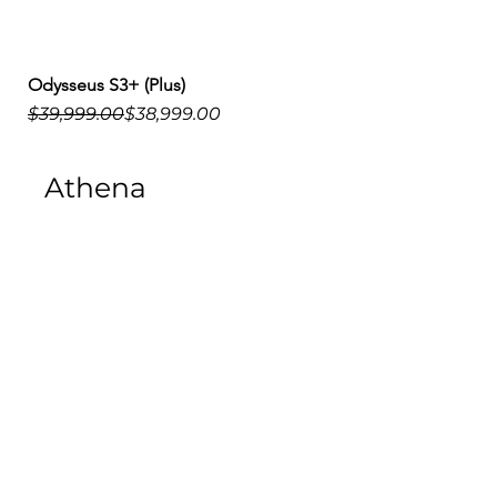
Odysseus S3+ (Plus)
Precio
Precio de oferta
$39,999.00
$38,999.00
Athena