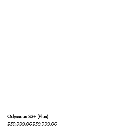
Odysseus S3+ (Plus)
Precio
Precio de oferta
$39,999.00
$38,999.00